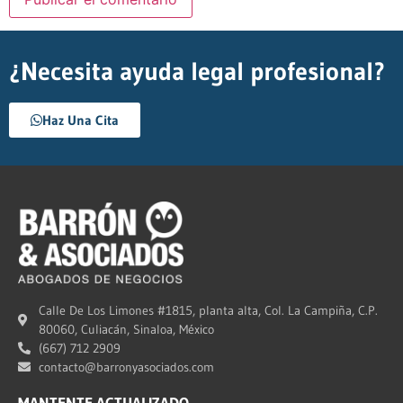
¿Necesita ayuda legal profesional?
Haz Una Cita
Calle De Los Limones #1815, planta alta, Col. La Campiña, C.P.
80060, Culiacán, Sinaloa, México
(667) 712 2909
contacto@barronyasociados.com
MANTENTE ACTUALIZADO