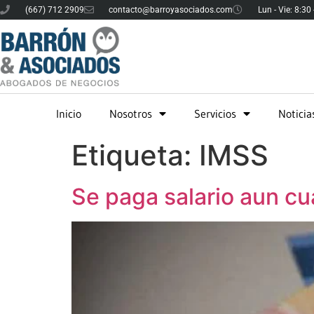
(667) 712 2909
contacto@barroyasociados.com
Lun - Vie: 8:30
Inicio
Nosotros
Servicios
Noticia
Etiqueta:
IMSS
Se paga salario aun cu